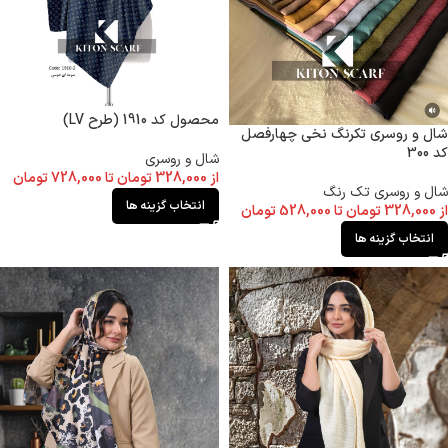
محصول کد 1910 (طرح LV)
شال و روسری تکرنگ نخی چهارفصل
کد 300
شال و روسری
از
328,000
تومان
تا
728,000
تومان
شال و روسری تک رنگ
انتخاب گزینه ها
از
328,000
تومان
تا
528,000
تومان
انتخاب گزینه ها