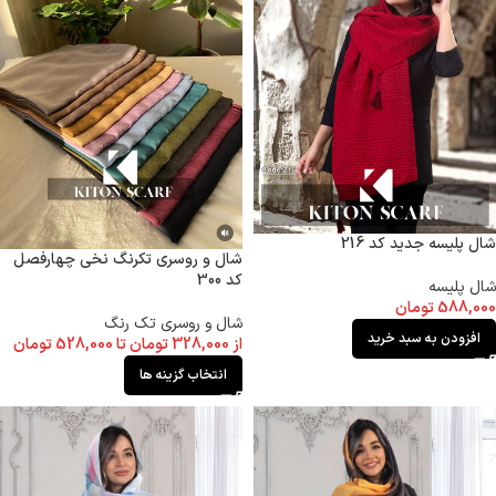
شال پلیسه جدید کد 216
شال و روسری تکرنگ نخی چهارفصل
کد 300
شال پلیسه
588,000
تومان
شال و روسری تک رنگ
افزودن به سبد خرید
از
328,000
تومان
تا
528,000
تومان
انتخاب گزینه ها