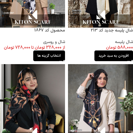
شال پلیسه جدید کد 213
محصول کد 1867
شال پلیسه
شال و روسری
588,000
تومان
از
328,000
تومان
تا
728,000
تومان
افزودن به سبد خرید
انتخاب گزینه ها