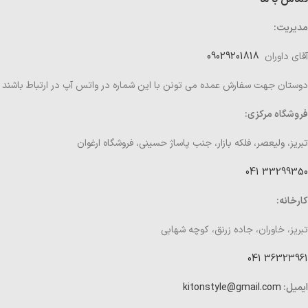
مدیریت:
آقای داوران
09029201818
دوستان جهت سفارش عمده می تونن با این شماره در واتس آپ در ارتباط باشند
فروشگاه مرکزی:
تبریز، ولیعصر، فلکه بازار، جنب پاساژ حسینی، فروشگاه ارغوان
33299350 041
کارخانه:
تبریز، خاوران، جاده زرنق، کوچه شهابی
36323961 041
ایمیل:
kitonstyle@gmail.com