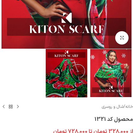
بزرگنمایی تصویر
خانه
/
شال و روسری
محصول کد 1321
از
328,000
تومان
تا
728,000
تومان