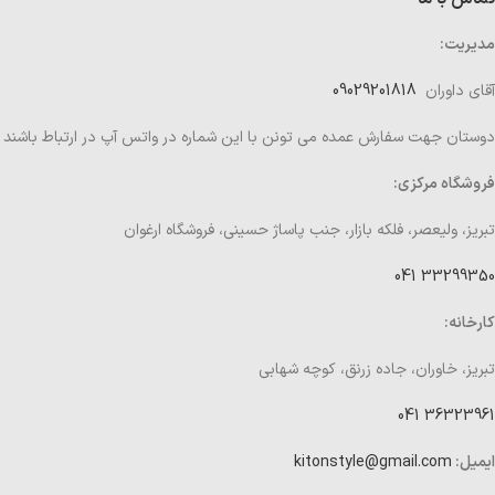
مدیریت:
آقای داوران
09029201818
دوستان جهت سفارش عمده می تونن با این شماره در واتس آپ در ارتباط باشند
فروشگاه مرکزی:
تبریز، ولیعصر، فلکه بازار، جنب پاساژ حسینی، فروشگاه ارغوان
33299350 041
کارخانه:
تبریز، خاوران، جاده زرنق، کوچه شهابی
36323961 041
ایمیل:
kitonstyle@gmail.com