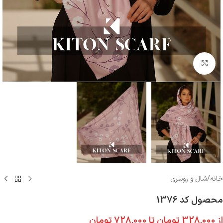
بزرگنمایی تصویر
خانه
/
شال و روسری
محصول کد 1376
از
328,000
تومان
تا
728,000
تومان