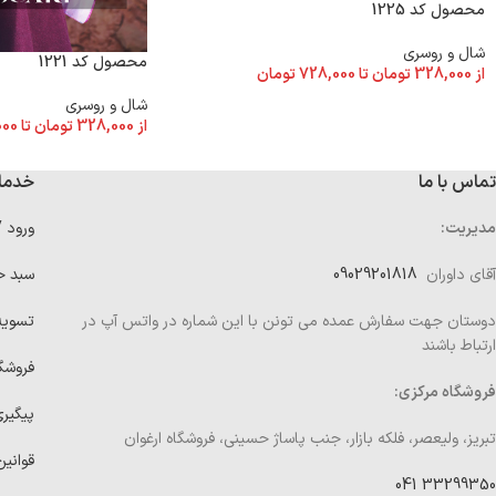
محصول کد 1225
شال و روسری
محصول کد 1221
از
328,000
تومان
تا
728,000
تومان
شال و روسری
از
328,000
تومان
تا
000
تماس با ما
خدما
مدیریت:
ورود 
آقای داوران
09029201818
سبد خ
دوستان جهت سفارش عمده می تونن با این شماره در واتس آپ در
تسوی
ارتباط باشند
فروشگ
فروشگاه مرکزی:
پیگیر
تبریز، ولیعصر، فلکه بازار، جنب پاساژ حسینی، فروشگاه ارغوان
قوانین
33299350 041