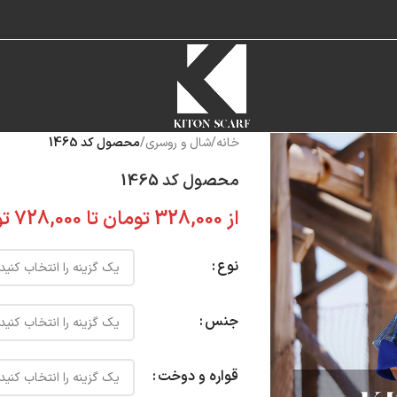
خانه
/
شال و روسری
/
محصول کد 1465
محصول کد 1465
از
328,000
تومان
تا
728,000
تو
نوع
جنس
قواره و دوخت