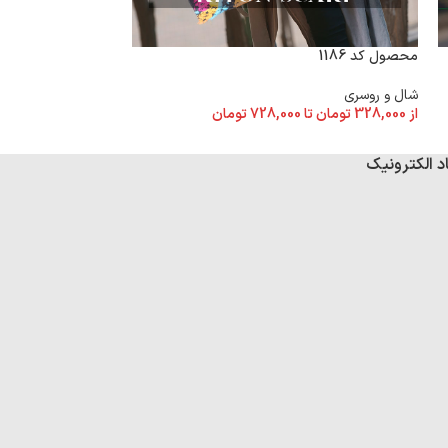
محصول کد 1186
محصول کد 1181
شال و روسری
شال و روسری
از
328,000
تومان
تا
728,000
تومان
از
328,000
تومان
تا
د الکترونیک