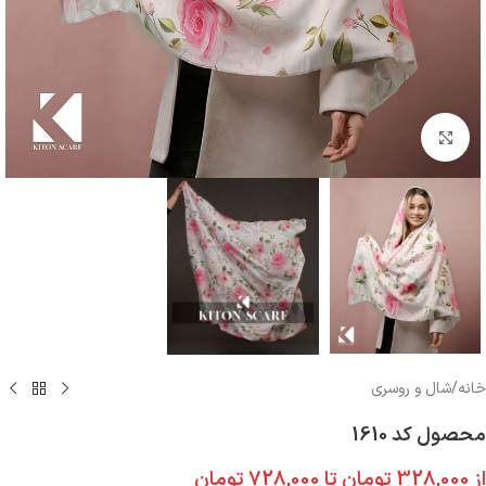
بزرگنمایی تصویر
خانه
/
شال و روسری
محصول کد 1610
از
328,000
تومان
تا
728,000
تومان