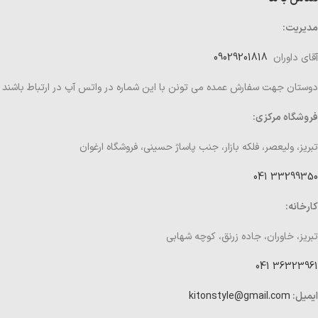
مدیریت:
آقای داوران
09029201818
دوستان جهت سفارش عمده می تونن با این شماره در واتس آپ در ارتباط باشند
فروشگاه مرکزی:
تبریز، ولیعصر، فلکه بازار، جنب پاساژ حسینی، فروشگاه ارغوان
33299350 041
کارخانه:
تبریز، خاوران، جاده زرنق، کوچه شهابی
36323961 041
ایمیل:
kitonstyle@gmail.com