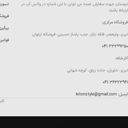
دوستان جهت سفارش عمده می تونن با این شماره در واتس آپ در
تسوی
ارتباط باشند
فروشگ
فروشگاه مرکزی:
پیگیر
تبریز، ولیعصر، فلکه بازار، جنب پاساژ حسینی، فروشگاه ارغوان
قوانین
33299350 041
کارخانه:
تبریز، خاوران، جاده زرنق، کوچه شهابی
36323961 041
ایمیل:
kitonstyle@gmail.com
کلی