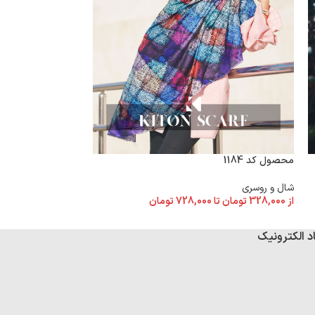
محصول کد 1184
محصول کد 1180
شال و روسری
شال و روسری
از
328,000
تومان
تا
728,000
تومان
از
328,000
تومان
تا
د الکترونیک