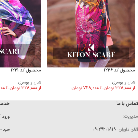
محصول کد 1226
محصول کد 1221
شال و روسری
شال و روسری
از
328,000
تومان
تا
728,000
تومان
از
328,000
تومان
تا
000
تماس با ما
خدما
مدیریت:
ورود 
آقای داوران
09029201818
سبد خ