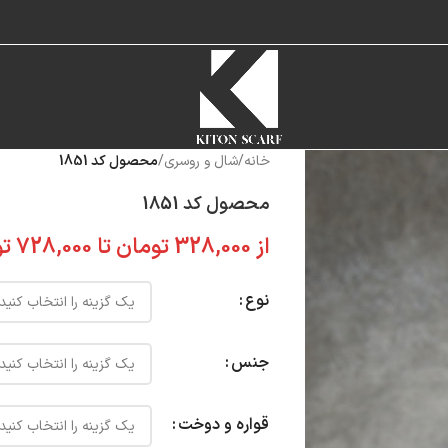
خانه
/
شال و روسری
/
محصول کد 1851
محصول کد 1851
از
328,000
تومان
تا
728,000
تو
نوع
جنس
قواره و دوخت