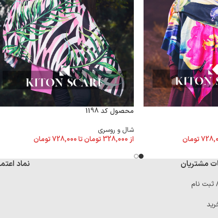
محصول کد 1198
شال و روسری
728,
تومان
از
328,000
تومان
تا
728,000
تومان
ت مشتریان
نماد اعتما
/ ثبت نام
رید