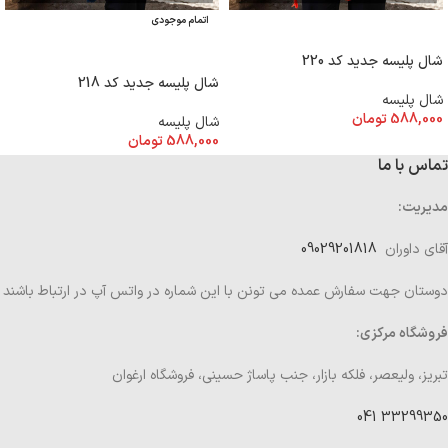
اتمام موجودی
افزودن به سبد خرید
اطلاعات بیشتر
شال پلیسه جدید کد 220
شال پلیسه جدید کد 218
شال پلیسه
588,000
تومان
شال پلیسه
588,000
تومان
تماس با ما
مدیریت:
آقای داوران
09029201818
دوستان جهت سفارش عمده می تونن با این شماره در واتس آپ در ارتباط باشند
فروشگاه مرکزی:
تبریز، ولیعصر، فلکه بازار، جنب پاساژ حسینی، فروشگاه ارغوان
33299350 041