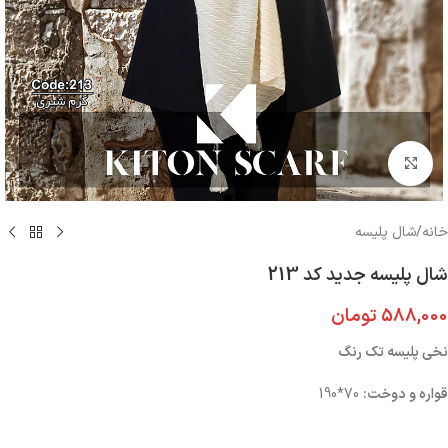
بزرگنمایی تصویر
خانه
/
شال پلیسه
شال پلیسه جدید کد 213
588,000
تومان
نخی پلیسه تک رنگ
قواره و دوخت:
70*190