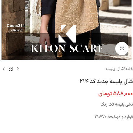
بزرگنمایی تصویر
خانه
/
شال پلیسه
شال پلیسه جدید کد 214
588,000
تومان
نخی پلیسه تک رنگ
قواره و دوخت:
70*190