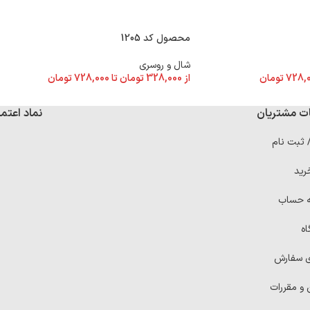
محصول کد 1205
شال و روسری
728,
تومان
از
328,000
تومان
تا
728,000
تومان
ت مشتریان
نماد اعتما
/ ثبت نام
رید
ه حساب
اه
ی سفارش
 و مقررات