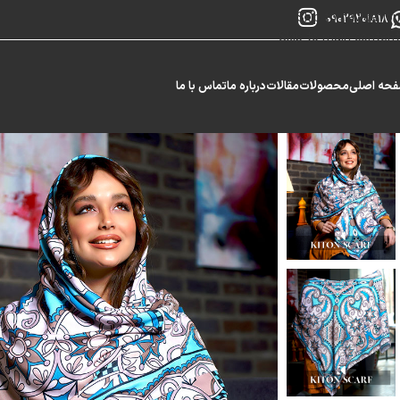
Skip to navigation
09029201818
Skip to main content
حه اصلی
محصولات
مقالات
درباره ما
تماس با ما