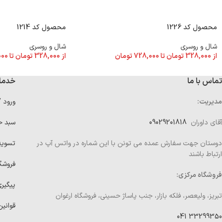
محصول کد 1226
محصول کد 1214
شال و روسری
شال و روسری
از
328,000
تومان
تا
728,000
تومان
از
328,000
تومان
تا
000
تماس با ما
خدما
مدیریت:
ورود 
آقای داوران
09029201818
سبد خ
دوستان جهت سفارش عمده می تونن با این شماره در واتس آپ در
تسوی
ارتباط باشند
فروشگ
فروشگاه مرکزی:
پیگیر
تبریز، ولیعصر، فلکه بازار، جنب پاساژ حسینی، فروشگاه ارغوان
قوانین
33299350 041