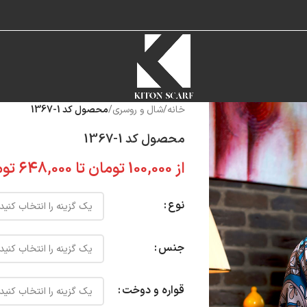
خانه
/
شال و روسری
/
محصول کد 1-1367
محصول کد 1-1367
از
100,000
تومان
تا
648,000
توم
نوع
جنس
قواره و دوخت