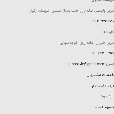
فروشگاه مرکزی:
تبریز، ولیعصر، فلکه بازار، جنب پاساژ حسینی، فروشگاه ارغوان
33299350 041
کارخانه:
تبریز، خاوران، جاده زرنق، کوچه شهابی
36323961 041
ایمیل:
kitonstyle@gmail.com
خدمات مشتریان
ورود / ثبت نام
سبد خرید
تسویه حساب