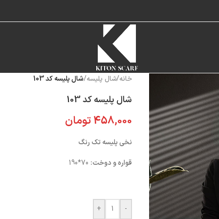
خانه
/
شال پلیسه
/
شال پلیسه کد 103
شال پلیسه کد 103
458,000
تومان
نخی پلیسه تک رنگ
قواره و دوخت:
70*190
+
-