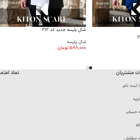
شال پلیسه جدید کد 212
شال پلیسه
588,000
تومان
ت مشتریان
نماد اعتما
/ ثبت نام
رید
ه حساب
اه
ی سفارش