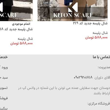
شال پلیسه جدید کد 219
اتمام موجودی
شال پلیسه جدید کد 218
شال پلیسه
588,000
تومان
شال پلیسه
588,000
تومان
تماس با ما
خدما
مدیریت:
ورود 
آقای داوران
09029201818
سبد خ
دوستان جهت سفارش عمده می تونن با این شماره در واتس آپ در
تسوی
ارتباط باشند
فروشگ
فروشگاه مرکزی:
پیگیر