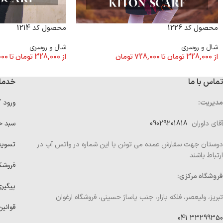
محصول کد 1226
محصول کد 1214
شال و روسری
شال و روسری
از
328,000
تومان
تا
728,000
تومان
از
328,000
تومان
تا
000
تماس با ما
خدما
مدیریت:
ورود 
آقای داوران
09029201818
سبد خ
دوستان جهت سفارش عمده می تونن با این شماره در واتس آپ در
تسوی
ارتباط باشند
فروشگ
فروشگاه مرکزی:
پیگیر
تبریز، ولیعصر، فلکه بازار، جنب پاساژ حسینی، فروشگاه ارغوان
قوانین
33299350 041