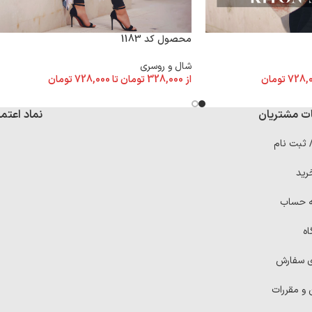
محصول کد 1183
شال و روسری
728,
تومان
از
328,000
تومان
تا
728,000
تومان
ت مشتریان
نماد اعتما
/ ثبت نام
رید
ه حساب
اه
ی سفارش
 و مقررات