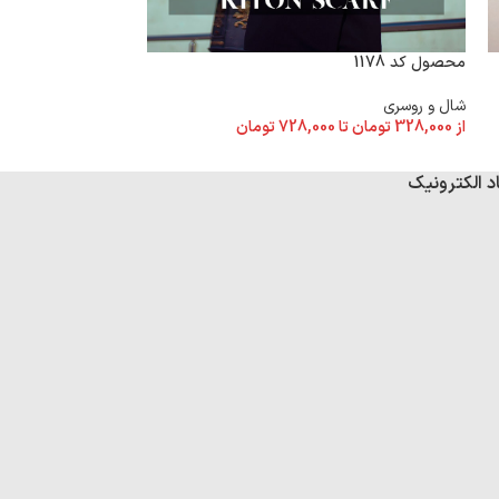
محصول کد 1178
محصول کد 1173
شال و روسری
شال و روسری
از
328,000
تومان
تا
728,000
تومان
از
328,000
تومان
تا
د الکترونیک