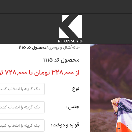
خانه
/
شال و روسری
/
محصول کد 1115
محصول کد 1115
از
328,000
تومان
تا
728,000
تو
نوع
جنس
قواره و دوخت