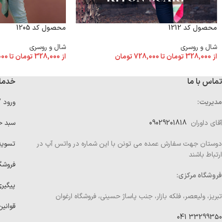
محصول کد 1212
محصول کد 1205
شال و روسری
شال و روسری
از
328,000
تومان
تا
728,000
تومان
از
328,000
تومان
تا
000
تماس با ما
خدما
مدیریت:
ورود 
آقای داوران
09029201818
سبد خ
دوستان جهت سفارش عمده می تونن با این شماره در واتس آپ در
تسوی
ارتباط باشند
فروشگ
فروشگاه مرکزی:
پیگیر
تبریز، ولیعصر، فلکه بازار، جنب پاساژ حسینی، فروشگاه ارغوان
قوانین
33299350 041