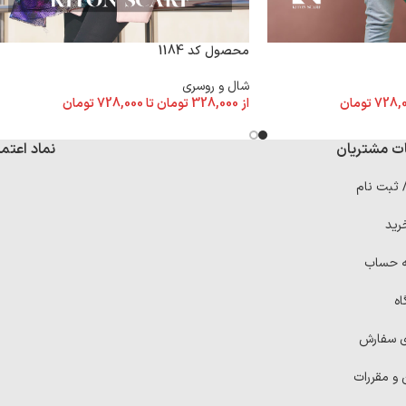
محصول کد 1184
شال و روسری
از
328,000
تومان
تا
728,000
تومان
728,
تومان
ت مشتریان
نماد اعتما
/ ثبت نام
رید
ه حساب
اه
ی سفارش
 و مقررات