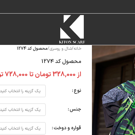
خانه
/
شال و روسری
/
محصول کد 1274
محصول کد 1274
از
328,000
تومان
تا
728,000
تو
نوع
جنس
قواره و دوخت