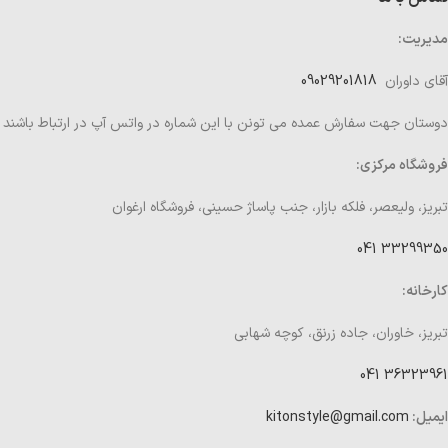
مدیریت:
آقای داوران
09029201818
دوستان جهت سفارش عمده می تونن با این شماره در واتس آپ در ارتباط باشند
فروشگاه مرکزی:
تبریز، ولیعصر، فلکه بازار، جنب پاساژ حسینی، فروشگاه ارغوان
33299350 041
کارخانه:
تبریز، خاوران، جاده زرنق، کوچه شهابی
36323961 041
ایمیل:
kitonstyle@gmail.com