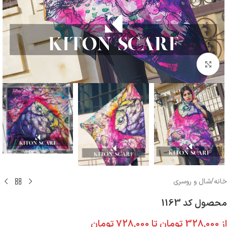
بزرگنمایی تصویر
خانه
/
شال و روسری
محصول کد 1163
از
328,000
تومان
تا
728,000
تومان