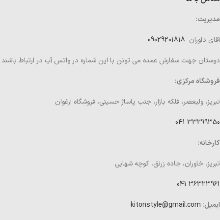
مدیریت:
آقای داوران
09029201818
دوستان جهت سفارش عمده می تونن با این شماره در واتس آپ در ارتباط باشند
فروشگاه مرکزی:
تبریز، ولیعصر، فلکه بازار، جنب پاساژ حسینی، فروشگاه ارغوان
33299350 041
کارخانه:
تبریز، خاوران، جاده زرنق، کوچه شهابی
36323961 041
ایمیل:
kitonstyle@gmail.com