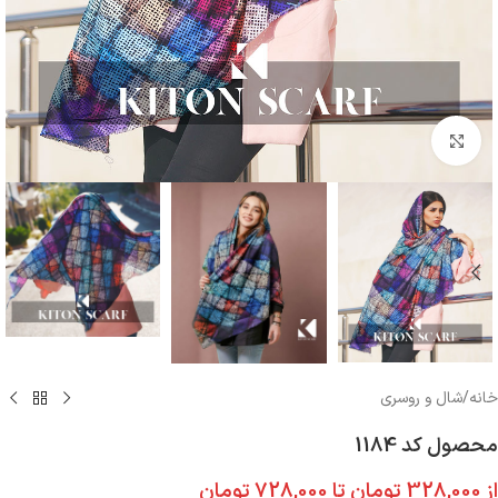
بزرگنمایی تصویر
خانه
/
شال و روسری
محصول کد 1184
از
328,000
تومان
تا
728,000
تومان