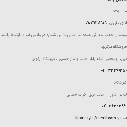
مدیریت:
آقای داوران
09029201818
دوستان جهت سفارش عمده می تونن با این شماره در واتس آپ در ارتباط باشند
فروشگاه مرکزی:
تبریز، ولیعصر، فلکه بازار، جنب پاساژ حسینی، فروشگاه ارغوان
33299350 041
کارخانه:
تبریز، خاوران، جاده زرنق، کوچه شهابی
36323961 041
ایمیل:
kitonstyle@gmail.com