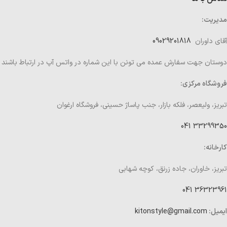
مدیریت:
آقای داوران
09029201818
دوستان جهت سفارش عمده می تونن با این شماره در واتس آپ در ارتباط باشند
فروشگاه مرکزی:
تبریز، ولیعصر، فلکه بازار، جنب پاساژ حسینی، فروشگاه ارغوان
33299350 041
کارخانه:
تبریز، خاوران، جاده زرنق، کوچه شهابی
36323961 041
ایمیل:
kitonstyle@gmail.com