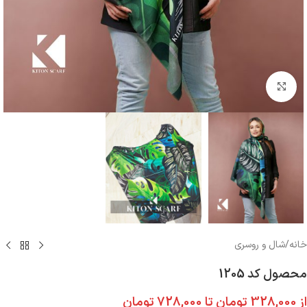
بزرگنمایی تصویر
خانه
/
شال و روسری
محصول کد 1205
از
328,000
تومان
تا
728,000
تومان