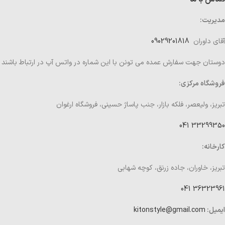
مدیریت:
آقای داوران
09029201818
دوستان جهت سفارش عمده می تونن با این شماره در واتس آپ در ارتباط باشند
فروشگاه مرکزی:
تبریز، ولیعصر، فلکه بازار، جنب پاساژ حسینی، فروشگاه ارغوان
33299350 041
کارخانه:
تبریز، خاوران، جاده زرنق، کوچه شهابی
36323961 041
ایمیل:
kitonstyle@gmail.com