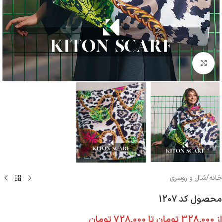
بزرگنمایی تصویر
خانه
/
شال و روسری
محصول کد 1207
از
328,000
تومان
تا
728,000
تومان