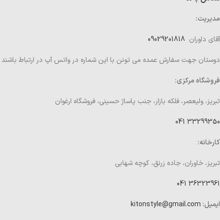
مدیریت:
آقای داوران
09029201818
دوستان جهت سفارش عمده می تونن با این شماره در واتس آپ در ارتباط باشند
فروشگاه مرکزی:
تبریز، ولیعصر، فلکه بازار، جنب پاساژ حسینی، فروشگاه ارغوان
33299350 041
کارخانه:
تبریز، خاوران، جاده زرنق، کوچه شهابی
36323961 041
ایمیل:
kitonstyle@gmail.com