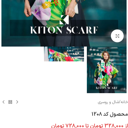
بزرگنمایی تصویر
خانه
/
شال و روسری
محصول کد 1208
از
328,000
تومان
تا
728,000
تومان