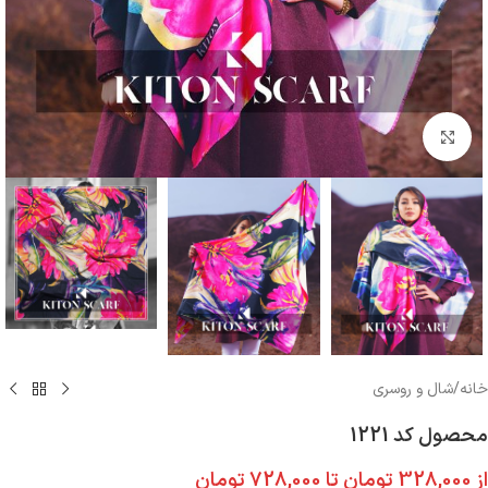
بزرگنمایی تصویر
خانه
/
شال و روسری
محصول کد 1221
از
328,000
تومان
تا
728,000
تومان