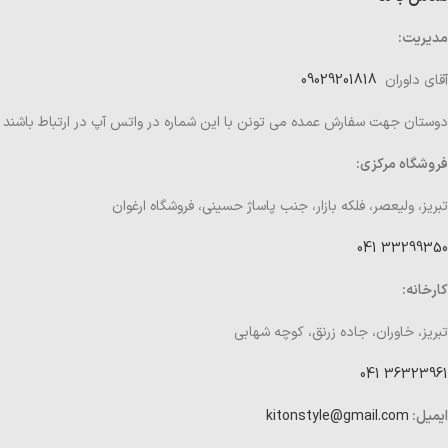
مدیریت:
آقای داوران
09029201818
دوستان جهت سفارش عمده می تونن با این شماره در واتس آپ در ارتباط باشند
فروشگاه مرکزی:
تبریز، ولیعصر، فلکه بازار، جنب پاساژ حسینی، فروشگاه ارغوان
33299350 041
کارخانه:
تبریز، خاوران، جاده زرنق، کوچه شهابی
36323961 041
ایمیل:
kitonstyle@gmail.com