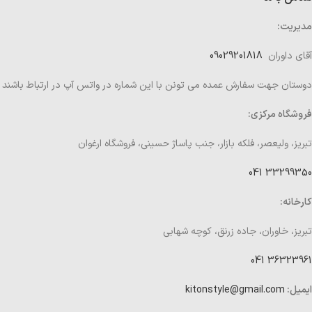
مدیریت:
آقای داوران
09029201818
دوستان جهت سفارش عمده می تونن با این شماره در واتس آپ در ارتباط باشند
فروشگاه مرکزی:
تبریز، ولیعصر، فلکه بازار، جنب پاساژ حسینی، فروشگاه ارغوان
33299350 041
کارخانه:
تبریز، خاوران، جاده زرنق، کوچه شهابی
36323961 041
ایمیل:
kitonstyle@gmail.com