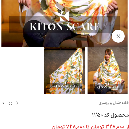
بزرگنمایی تصویر
خانه
/
شال و روسری
محصول کد 1250
از
328,000
تومان
تا
728,000
تومان