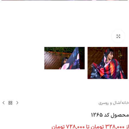
بزرگنمایی تصویر
خانه
/
شال و روسری
محصول کد 1265
از
328,000
تومان
تا
728,000
تومان