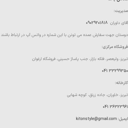
مدیریت:
آقای داوران
09029201818
دوستان جهت سفارش عمده می تونن با این شماره در واتس آپ در ارتباط باشند
فروشگاه مرکزی:
تبریز، ولیعصر، فلکه بازار، جنب پاساژ حسینی، فروشگاه ارغوان
33299350 041
کارخانه:
تبریز، خاوران، جاده زرنق، کوچه شهابی
36323961 041
ایمیل:
kitonstyle@gmail.com