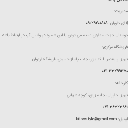
مدیریت:
آقای داوران
09029201818
دوستان جهت سفارش عمده می تونن با این شماره در واتس آپ در ارتباط باشند
فروشگاه مرکزی:
تبریز، ولیعصر، فلکه بازار، جنب پاساژ حسینی، فروشگاه ارغوان
33299350 041
کارخانه:
تبریز، خاوران، جاده زرنق، کوچه شهابی
36323961 041
ایمیل:
kitonstyle@gmail.com