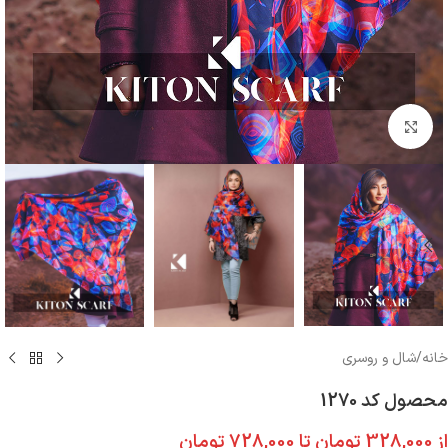
بزرگنمایی تصویر
خانه
/
شال و روسری
محصول کد 1270
از
328,000
تومان
تا
728,000
تومان