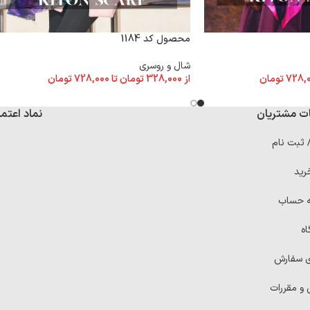
محصول کد 1184
شال و روسری
728,
تومان
از
328,000
تومان
تا
728,000
تومان
ت مشتریان
نماد اعتما
/ ثبت نام
رید
ه حساب
اه
ی سفارش
 و مقررات