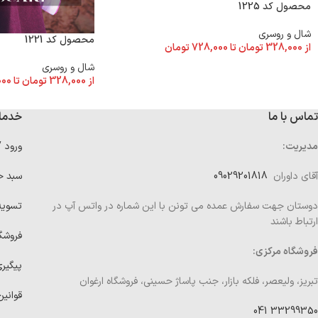
محصول کد 1225
شال و روسری
محصول کد 1221
از
328,000
تومان
تا
728,000
تومان
شال و روسری
از
328,000
تومان
تا
000
تماس با ما
خدما
مدیریت:
ورود 
آقای داوران
09029201818
سبد خ
دوستان جهت سفارش عمده می تونن با این شماره در واتس آپ در
تسوی
ارتباط باشند
فروشگ
فروشگاه مرکزی:
پیگیر
تبریز، ولیعصر، فلکه بازار، جنب پاساژ حسینی، فروشگاه ارغوان
قوانین
33299350 041