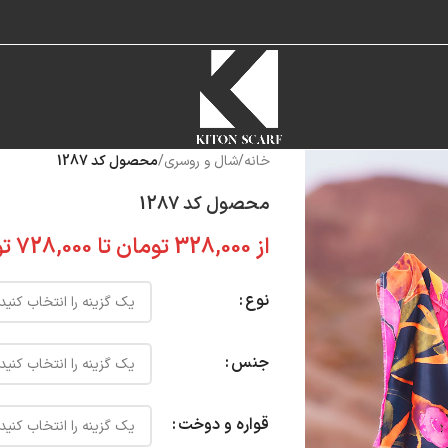
خانه
/
شال و روسری
/
محصول کد 1287
محصول کد 1287
از
328,000
تومان
تا
728,000
تو
نوع
جنس
قواره و دوخت