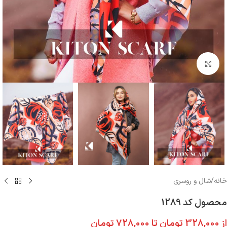
بزرگنمایی تصویر
خانه
/
شال و روسری
محصول کد 1289
از
328,000
تومان
تا
728,000
تومان