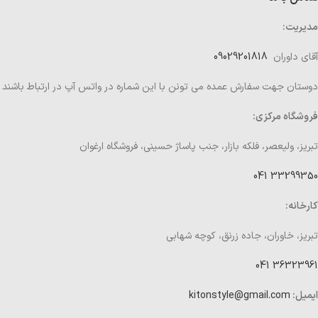
مدیریت:
آقای داوران
09029201818
دوستان جهت سفارش عمده می تونن با این شماره در واتس آپ در ارتباط باشند
فروشگاه مرکزی:
تبریز، ولیعصر، فلکه بازار، جنب پاساژ حسینی، فروشگاه ارغوان
33299350 041
کارخانه:
تبریز، خاوران، جاده زرنق، کوچه شهابی
36323961 041
ایمیل:
kitonstyle@gmail.com