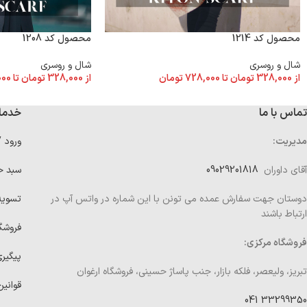
محصول کد 1208
محصول کد 1214
شال و روسری
شال و روسری
از
328,000
تومان
تا
000
از
328,000
تومان
تا
728,000
تومان
تماس با ما
خدما
مدیریت:
ورود 
آقای داوران
09029201818
سبد خ
دوستان جهت سفارش عمده می تونن با این شماره در واتس آپ در
تسوی
ارتباط باشند
فروشگ
فروشگاه مرکزی:
پیگیر
تبریز، ولیعصر، فلکه بازار، جنب پاساژ حسینی، فروشگاه ارغوان
قوانین
33299350 041