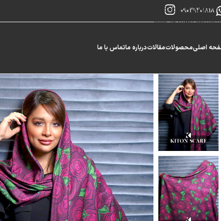
Skip to navigation
09029201818
Skip to main content
حه اصلی
محصولات
مقالات
درباره ما
تماس با ما