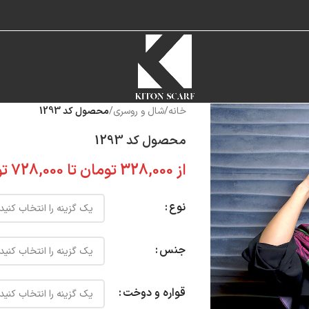
خانه
/
شال و روسری
/
محصول کد 1293
محصول کد 1293
از
328,000
تومان
تا
728,000
تو
نوع
جنس
قواره و دوخت