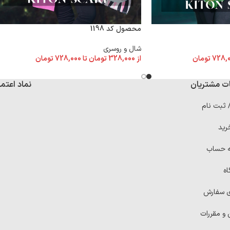
محصول کد 1198
شال و روسری
728,
تومان
از
328,000
تومان
تا
728,000
تومان
ت مشتریان
نماد اعتما
/ ثبت نام
رید
ه حساب
اه
ی سفارش
 و مقررات