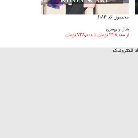
محصول کد 1184
محصول کد 1178
شال و روسری
شال و روسری
از
328,000
تومان
تا
728,000
تومان
از
328,000
تومان
تا
د الکترونیک