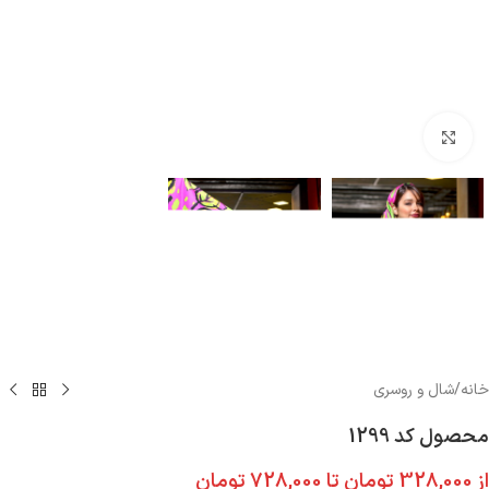
بزرگنمایی تصویر
خانه
/
شال و روسری
محصول کد 1299
از
328,000
تومان
تا
728,000
تومان