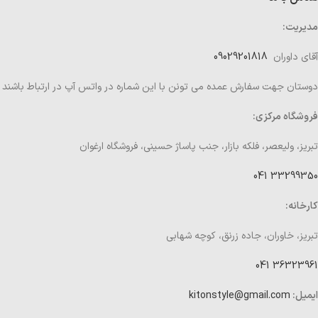
مدیریت:
آقای داوران
09029201818
دوستان جهت سفارش عمده می تونن با این شماره در واتس آپ در ارتباط باشند
فروشگاه مرکزی:
تبریز، ولیعصر، فلکه بازار، جنب پاساژ حسینی، فروشگاه ارغوان
33299350 041
کارخانه:
تبریز، خاوران، جاده زرنق، کوچه شهابی
36323961 041
ایمیل:
kitonstyle@gmail.com