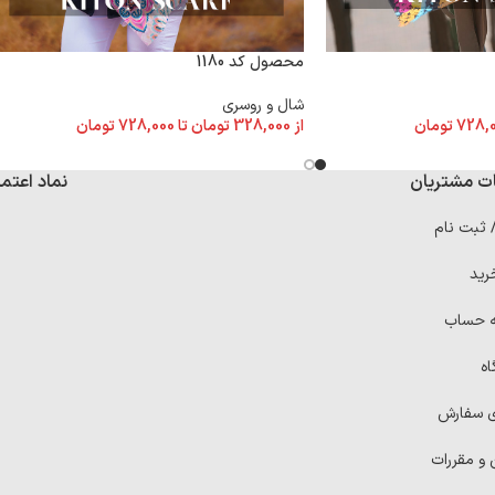
محصول کد 1180
شال و روسری
از
328,000
تومان
تا
728,000
تومان
728,
تومان
ت مشتریان
نماد اعتما
/ ثبت نام
رید
ه حساب
اه
ی سفارش
 و مقررات