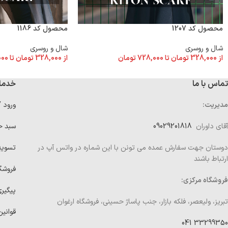
محصول کد 1207
محصول کد 1186
شال و روسری
شال و روسری
از
328,000
تومان
تا
728,000
تومان
از
328,000
تومان
تا
000
تماس با ما
خدما
مدیریت:
ورود 
آقای داوران
09029201818
سبد خ
دوستان جهت سفارش عمده می تونن با این شماره در واتس آپ در
تسوی
ارتباط باشند
فروشگ
فروشگاه مرکزی:
پیگیر
تبریز، ولیعصر، فلکه بازار، جنب پاساژ حسینی، فروشگاه ارغوان
قوانین
33299350 041