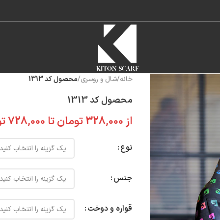
خانه
/
شال و روسری
/
محصول کد 1313
محصول کد 1313
از
328,000
تومان
تا
728,000
تو
نوع
جنس
قواره و دوخت