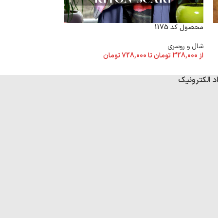
محصول کد 1174
محصول کد 1175
شال و روسری
شال و روسری
از
328,000
تومان
تا
از
328,000
تومان
تا
728,000
تومان
د الکترونیک