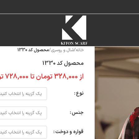
خانه
/
شال و روسری
/
محصول کد 1330
محصول کد 1330
از
328,000
تومان
تا
728,000
تو
نوع
جنس
قواره و دوخت