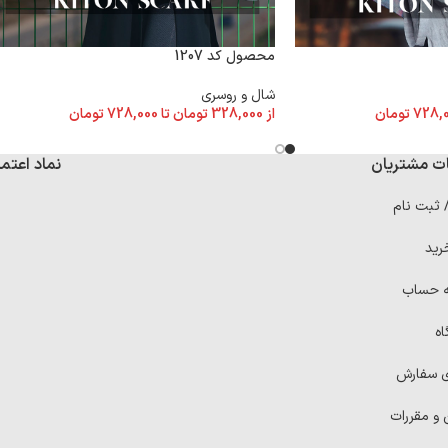
محصول کد 1207
شال و روسری
728,
تومان
از
328,000
تومان
تا
728,000
تومان
ت مشتریان
نماد اعتما
/ ثبت نام
رید
ه حساب
اه
ی سفارش
 و مقررات