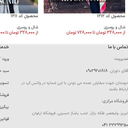
محصول کد 1212
محصول کد 1211
شال و روسری
شال و روسری
از
328,000
تومان
تا
728,000
تومان
از
328,000
تومان
تا
000
تماس با ما
خدما
مدیریت:
ورود 
آقای داوران
09029201818
سبد خ
دوستان جهت سفارش عمده می تونن با این شماره در واتس آپ در
تسوی
ارتباط باشند
فروشگ
فروشگاه مرکزی:
پیگیر
تبریز، ولیعصر، فلکه بازار، جنب پاساژ حسینی، فروشگاه ارغوان
قوانین
33299350 041