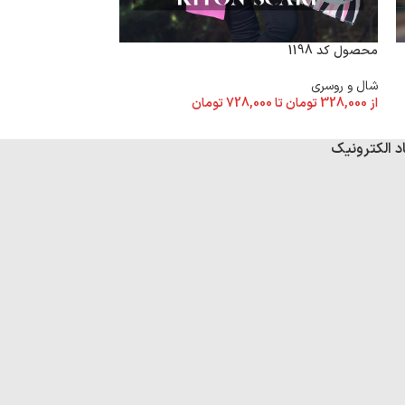
محصول کد 1198
محصول کد 1180
شال و روسری
شال و روسری
از
328,000
تومان
تا
728,000
تومان
از
328,000
تومان
تا
د الکترونیک