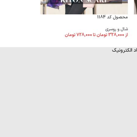
محصول کد 1184
محصول کد 1181
شال و روسری
شال و روسری
از
328,000
تومان
تا
728,000
تومان
از
328,000
تومان
تا
د الکترونیک