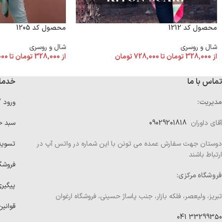
محصول کد 1212
محصول کد 1205
شال و روسری
شال و روسری
از
328,000
تومان
تا
728,000
تومان
از
328,000
تومان
تا
000
تماس با ما
خدما
مدیریت:
ورود 
آقای داوران
09029201818
سبد خ
دوستان جهت سفارش عمده می تونن با این شماره در واتس آپ در
تسوی
ارتباط باشند
فروشگ
فروشگاه مرکزی:
پیگیر
تبریز، ولیعصر، فلکه بازار، جنب پاساژ حسینی، فروشگاه ارغوان
قوانین
33299350 041