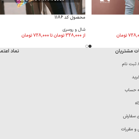
محصول کد 1186
شال و روسری
728,
تومان
از
328,000
تومان
تا
728,000
تومان
ت مشتریان
نماد اعتما
/ ثبت نام
رید
ه حساب
اه
ی سفارش
 و مقررات