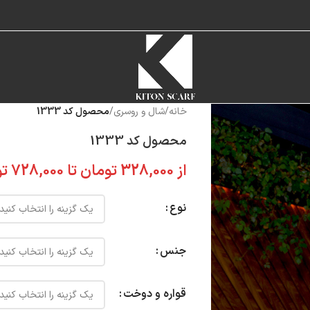
خانه
/
شال و روسری
/
محصول کد 1333
محصول کد 1333
از
328,000
تومان
تا
728,000
تو
نوع
جنس
قواره و دوخت