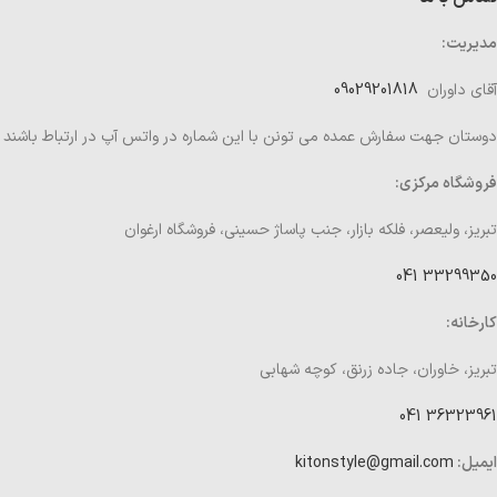
مدیریت:
آقای داوران
09029201818
دوستان جهت سفارش عمده می تونن با این شماره در واتس آپ در ارتباط باشند
فروشگاه مرکزی:
تبریز، ولیعصر، فلکه بازار، جنب پاساژ حسینی، فروشگاه ارغوان
33299350 041
کارخانه:
تبریز، خاوران، جاده زرنق، کوچه شهابی
36323961 041
ایمیل:
kitonstyle@gmail.com