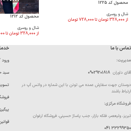
محصول کد 1225
شال و روسری
محصول کد 1212
از
328,000
تومان
تا
728,000
تومان
شال و روسری
از
328,000
تومان
تا
000
تماس با ما
خدما
مدیریت:
ورود 
آقای داوران
09029201818
سبد خ
دوستان جهت سفارش عمده می تونن با این شماره در واتس آپ در
تسوی
ارتباط باشند
فروشگ
فروشگاه مرکزی:
پیگیر
تبریز، ولیعصر، فلکه بازار، جنب پاساژ حسینی، فروشگاه ارغوان
قوانین
33299350 041