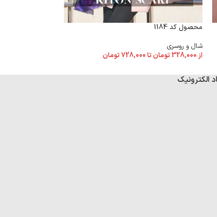
محصول کد 1184
محصول کد 1174
شال و روسری
شال و روسری
از
328,000
تومان
تا
728,000
تومان
از
328,000
تومان
تا
د الکترونیک