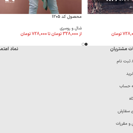
محصول کد 1205
شال و روسری
728,
تومان
از
328,000
تومان
تا
728,000
تومان
ت مشتریان
نماد اعتما
/ ثبت نام
رید
ه حساب
اه
ی سفارش
 و مقررات