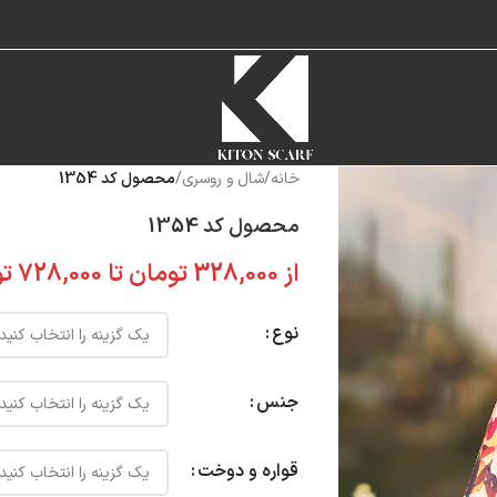
خانه
/
شال و روسری
/
محصول کد 1354
محصول کد 1354
از
328,000
تومان
تا
728,000
تو
نوع
جنس
قواره و دوخت