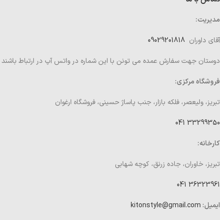
مدیریت:
آقای داوران
09029201818
دوستان جهت سفارش عمده می تونن با این شماره در واتس آپ در ارتباط باشند
فروشگاه مرکزی:
تبریز، ولیعصر، فلکه بازار، جنب پاساژ حسینی، فروشگاه ارغوان
33299350 041
کارخانه:
تبریز، خاوران، جاده زرنق، کوچه شهابی
36323961 041
ایمیل:
kitonstyle@gmail.com