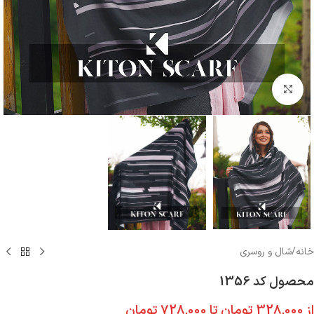
بزرگنمایی تصویر
خانه
/
شال و روسری
محصول کد 1356
از
328,000
تومان
تا
728,000
تومان