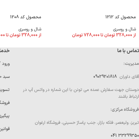
محصول کد 1212
محصول کد 1208
شال و روسری
شال و روسری
از
328,000
تومان
تا
728,000
تومان
از
328,000
تومان
تا
000
تماس با ما
خدما
مدیریت:
ورود 
آقای داوران
09029201818
سبد خ
دوستان جهت سفارش عمده می تونن با این شماره در واتس آپ در
تسوی
ارتباط باشند
فروشگ
فروشگاه مرکزی:
پیگیر
تبریز، ولیعصر، فلکه بازار، جنب پاساژ حسینی، فروشگاه ارغوان
قوانین
33299350 041