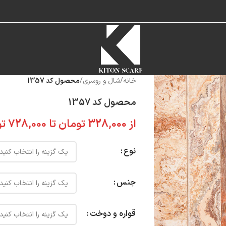
خانه
/
شال و روسری
/
محصول کد 1357
محصول کد 1357
از
328,000
تومان
تا
728,000
تو
نوع
جنس
قواره و دوخت