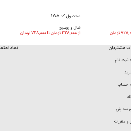
محصول کد 1205
شال و روسری
728,
تومان
از
328,000
تومان
تا
728,000
تومان
ت مشتریان
نماد اعتما
/ ثبت نام
رید
ه حساب
اه
ی سفارش
 و مقررات