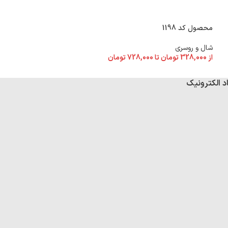
محصول کد 1198
محصول کد 1184
شال و روسری
شال و روسری
از
328,000
تومان
تا
728,000
تومان
از
328,000
تومان
تا
د الکترونیک