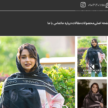
Skip to navigation
09029201818
Skip to main content
حه اصلی
محصولات
مقالات
درباره ما
تماس با ما