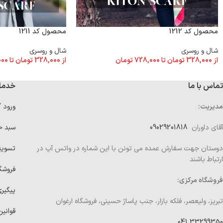
محصول کد 1212
محصول کد 1211
شال و روسری
شال و روسری
از
328,000
تومان
تا
728,000
تومان
از
328,000
تومان
تا
000
تماس با ما
خدما
مدیریت:
ورود 
آقای داوران
09029201818
سبد خ
دوستان جهت سفارش عمده می تونن با این شماره در واتس آپ در
تسوی
ارتباط باشند
فروشگ
فروشگاه مرکزی:
پیگیر
تبریز، ولیعصر، فلکه بازار، جنب پاساژ حسینی، فروشگاه ارغوان
قوانین
33299350 041