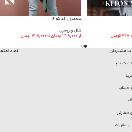
محصول کد 1205
شال و روسری
728,
تومان
از
328,000
تومان
تا
728,000
تومان
ت مشتریان
نماد اعتما
/ ثبت نام
رید
ه حساب
اه
ی سفارش
 و مقررات