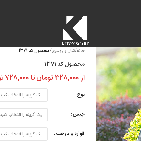
خانه
/
شال و روسری
/
محصول کد 1371
محصول کد 1371
از
328,000
تومان
تا
728,000
تو
نوع
جنس
قواره و دوخت