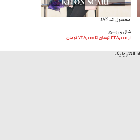
محصول کد 1184
محصول کد 1183
شال و روسری
شال و روسری
از
328,000
تومان
تا
728,000
تومان
از
328,000
تومان
تا
د الکترونیک