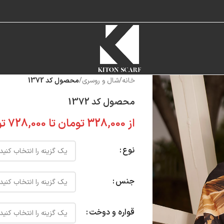
خانه
/
شال و روسری
/
محصول کد 1372
محصول کد 1372
از
328,000
تومان
تا
728,000
تو
نوع
جنس
قواره و دوخت