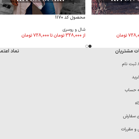
محصول کد 1170
شال و روسری
728,
تومان
از
328,000
تومان
تا
728,000
تومان
ت مشتریان
نماد اعتما
/ ثبت نام
رید
ه حساب
اه
ی سفارش
 و مقررات