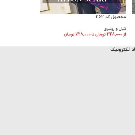
محصول کد 1163
محصول کد 1162
شال و روسری
شال و روسری
از
328,000
تومان
تا
728,000
تومان
از
328,000
تومان
تا
د الکترونیک