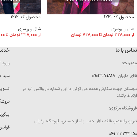
محصول کد 1221
محصول کد 1212
شال و روسری
شال و روسری
از
328,000
تومان
تا
728,000
تومان
از
328,000
تومان
تا
000
تماس با ما
خدما
مدیریت:
ورود 
آقای داوران
09029201818
سبد خ
دوستان جهت سفارش عمده می تونن با این شماره در واتس آپ در
تسوی
ارتباط باشند
فروشگ
فروشگاه مرکزی:
پیگیر
تبریز، ولیعصر، فلکه بازار، جنب پاساژ حسینی، فروشگاه ارغوان
قوانین
33299350 041