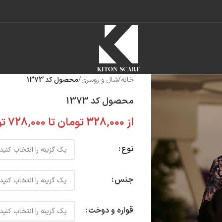
خانه
/
شال و روسری
/
محصول کد 1373
محصول کد 1373
از
328,000
تومان
تا
728,000
تو
نوع
جنس
قواره و دوخت