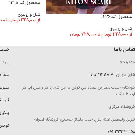
محصول کد 1225
شال و روسری
محصول کد 1226
از
328,000
تومان
تا
000
شال و روسری
از
328,000
تومان
تا
728,000
تومان
تماس با ما
خدما
مدیریت:
ورود 
آقای داوران
09029201818
سبد خ
دوستان جهت سفارش عمده می تونن با این شماره در واتس آپ در
تسوی
ارتباط باشند
فروشگ
فروشگاه مرکزی:
پیگیر
تبریز، ولیعصر، فلکه بازار، جنب پاساژ حسینی، فروشگاه ارغوان
قوانین
33299350 041