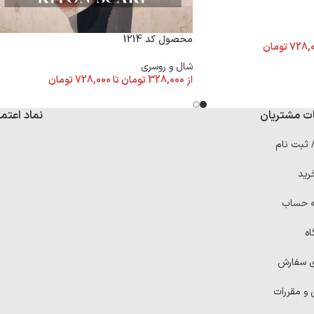
محصول کد 1214
728,
تومان
شال و روسری
از
328,000
تومان
تا
728,000
تومان
ت مشتریان
نماد اعتما
/ ثبت نام
رید
ه حساب
اه
ی سفارش
 و مقررات