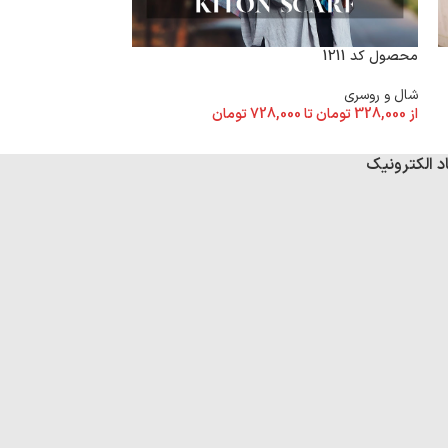
محصول کد 1211
محصول کد 1205
شال و روسری
شال و روسری
از
328,000
تومان
تا
728,000
تومان
از
328,000
تومان
تا
د الکترونیک