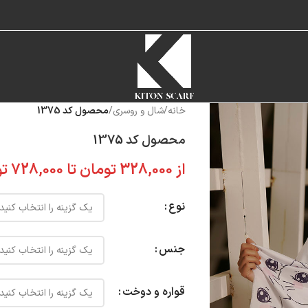
خانه
/
شال و روسری
/
محصول کد 1375
محصول کد 1375
از
328,000
تومان
تا
728,000
تو
نوع
جنس
قواره و دوخت