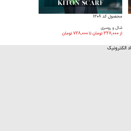
محصول کد 1208
محصول کد 1198
شال و روسری
شال و روسری
از
328,000
تومان
تا
728,000
تومان
از
328,000
تومان
تا
د الکترونیک