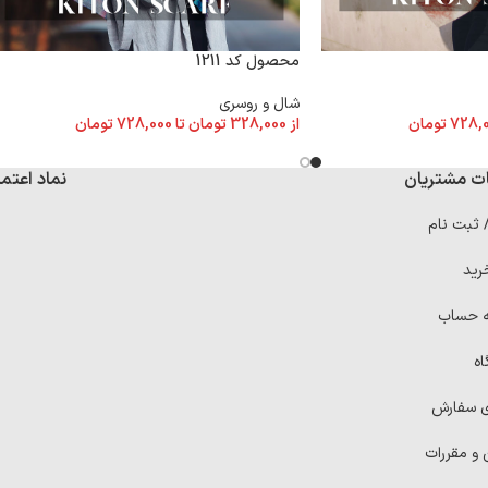
محصول کد 1211
شال و روسری
از
328,000
تومان
تا
728,000
تومان
728,
تومان
ت مشتریان
نماد اعتما
/ ثبت نام
رید
ه حساب
اه
ی سفارش
 و مقررات