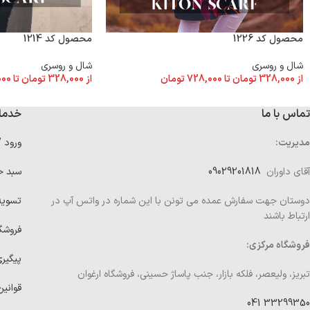
محصول کد 1226
محصول کد 1214
شال و روسری
شال و روسری
از
328,000
تومان
تا
728,000
تومان
از
328,000
تومان
تا
000
تماس با ما
خدما
مدیریت:
ورود 
آقای داوران
09029201818
سبد خ
دوستان جهت سفارش عمده می تونن با این شماره در واتس آپ در
تسوی
ارتباط باشند
فروشگ
فروشگاه مرکزی:
پیگیر
تبریز، ولیعصر، فلکه بازار، جنب پاساژ حسینی، فروشگاه ارغوان
قوانین
33299350 041