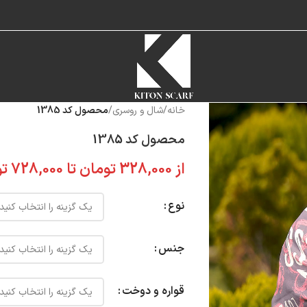
خانه
/
شال و روسری
/
محصول کد 1385
محصول کد 1385
از
328,000
تومان
تا
728,000
تو
نوع
جنس
قواره و دوخت