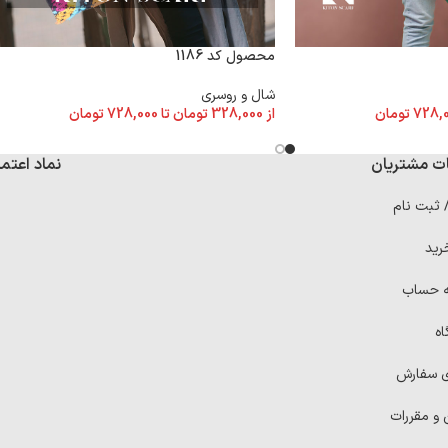
محصول کد 1186
شال و روسری
728,
تومان
از
328,000
تومان
تا
728,000
تومان
ت مشتریان
نماد اعتما
/ ثبت نام
رید
ه حساب
اه
ی سفارش
 و مقررات