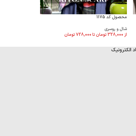
محصول کد 1173
محصول کد 1175
شال و روسری
شال و روسری
از
328,000
تومان
تا
از
328,000
تومان
تا
728,000
تومان
د الکترونیک