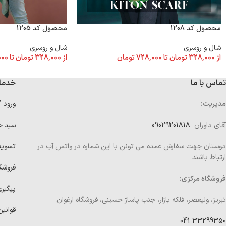
محصول کد 1208
محصول کد 1205
شال و روسری
شال و روسری
از
328,000
تومان
تا
728,000
تومان
از
328,000
تومان
تا
000
تماس با ما
خدما
مدیریت:
ورود 
آقای داوران
09029201818
سبد خ
دوستان جهت سفارش عمده می تونن با این شماره در واتس آپ در
تسوی
ارتباط باشند
فروشگ
فروشگاه مرکزی:
پیگیر
تبریز، ولیعصر، فلکه بازار، جنب پاساژ حسینی، فروشگاه ارغوان
قوانین
33299350 041