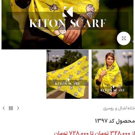
بزرگنمایی تصویر
خانه
/
شال و روسری
محصول کد 1397
از
328,000
تومان
تا
728,000
تومان