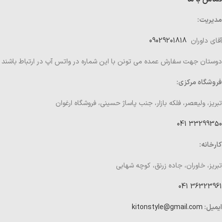
مدیریت:
آقای داوران
09029201818
دوستان جهت سفارش عمده می تونن با این شماره در واتس آپ در ارتباط باشند
فروشگاه مرکزی:
تبریز، ولیعصر، فلکه بازار، جنب پاساژ حسینی، فروشگاه ارغوان
33299350 041
کارخانه:
تبریز، خاوران، جاده زرنق، کوچه شهابی
36323961 041
ایمیل:
kitonstyle@gmail.com