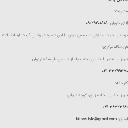
مدیریت:
آقای داوران
09029201818
دوستان جهت سفارش عمده می تونن با این شماره در واتس آپ در ارتباط باشند
فروشگاه مرکزی:
تبریز، ولیعصر، فلکه بازار، جنب پاساژ حسینی، فروشگاه ارغوان
33299350 041
کارخانه:
تبریز، خاوران، جاده زرنق، کوچه شهابی
36323961 041
ایمیل:
kitonstyle@gmail.com