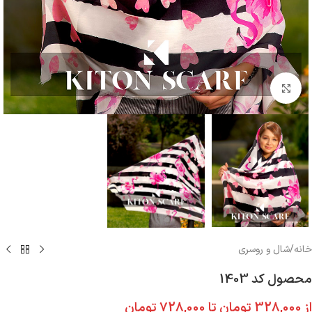
بزرگنمایی تصویر
خانه
/
شال و روسری
محصول کد 1403
از
328,000
تومان
تا
728,000
تومان