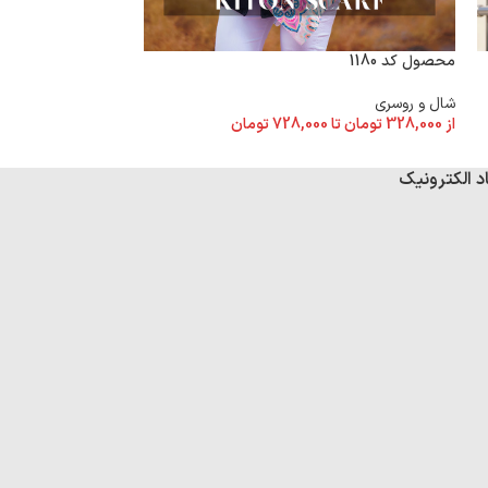
محصول کد 1180
محصول کد 1172
شال و روسری
شال و روسری
از
328,000
تومان
تا
728,000
تومان
از
328,000
تومان
تا
د الکترونیک