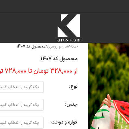
خانه
/
شال و روسری
/
محصول کد 1407
محصول کد 1407
از
328,000
تومان
تا
728,000
تو
نوع
جنس
قواره و دوخت