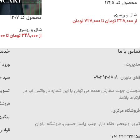
محصول کد 1225
شال و روسری
محصول کد 1207
از
328,000
تومان
تا
728,000
تومان
شال و روسری
از
328,000
تومان
تا
000
تماس با ما
خدما
مدیریت:
ورود 
آقای داوران
09029201818
سبد خ
دوستان جهت سفارش عمده می تونن با این شماره در واتس آپ در
تسوی
ارتباط باشند
فروشگ
فروشگاه مرکزی:
پیگیر
تبریز، ولیعصر، فلکه بازار، جنب پاساژ حسینی، فروشگاه ارغوان
قوانین
33299350 041