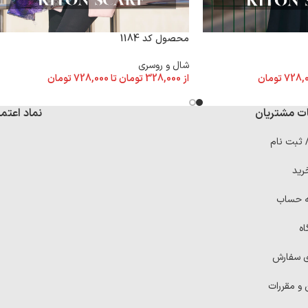
محصول کد 1184
شال و روسری
از
328,000
تومان
تا
728,000
تومان
728,
تومان
ت مشتریان
نماد اعتما
/ ثبت نام
رید
ه حساب
اه
ی سفارش
 و مقررات