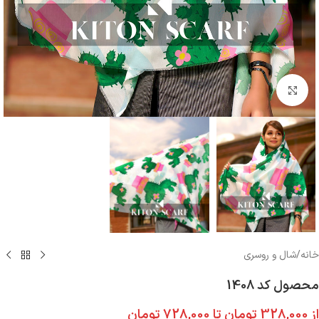
بزرگنمایی تصویر
خانه
/
شال و روسری
محصول کد 1408
از
328,000
تومان
تا
728,000
تومان