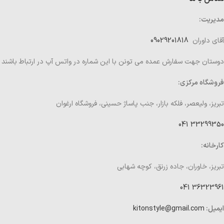
مدیریت:
آقای داوران
09029201818
دوستان جهت سفارش عمده می تونن با این شماره در واتس آپ در ارتباط باشند
فروشگاه مرکزی:
تبریز، ولیعصر، فلکه بازار، جنب پاساژ حسینی، فروشگاه ارغوان
33299350 041
کارخانه:
تبریز، خاوران، جاده زرنق، کوچه شهابی
36323961 041
ایمیل:
kitonstyle@gmail.com