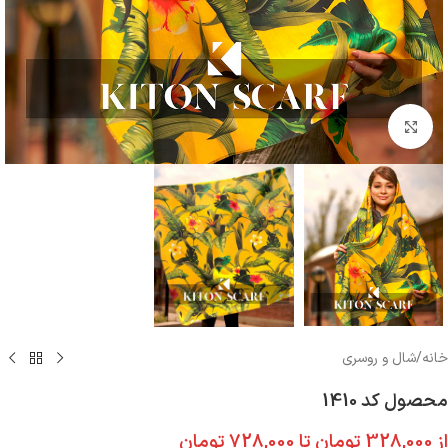
بزرگنمایی تصویر
خانه
/
شال و روسری
محصول کد 1410
از
328,000
تومان
تا
728,000
تومان