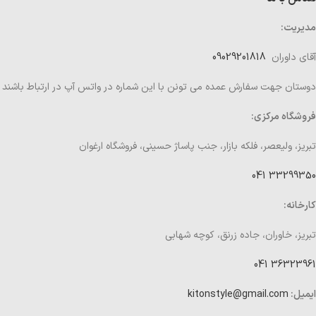
مدیریت:
آقای داوران
09029201818
دوستان جهت سفارش عمده می تونن با این شماره در واتس آپ در ارتباط باشند
فروشگاه مرکزی:
تبریز، ولیعصر، فلکه بازار، جنب پاساژ حسینی، فروشگاه ارغوان
33299350 041
کارخانه:
تبریز، خاوران، جاده زرنق، کوچه شهابی
36323961 041
ایمیل:
kitonstyle@gmail.com