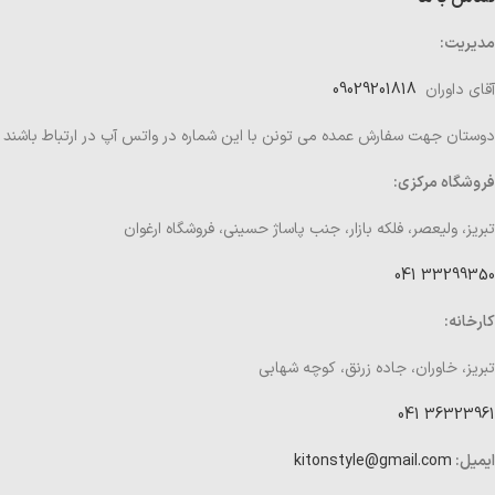
مدیریت:
آقای داوران
09029201818
دوستان جهت سفارش عمده می تونن با این شماره در واتس آپ در ارتباط باشند
فروشگاه مرکزی:
تبریز، ولیعصر، فلکه بازار، جنب پاساژ حسینی، فروشگاه ارغوان
33299350 041
کارخانه:
تبریز، خاوران، جاده زرنق، کوچه شهابی
36323961 041
ایمیل:
kitonstyle@gmail.com