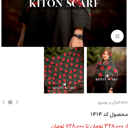
بزرگنمایی تصویر
خانه
/
شال و روسری
محصول کد 1414
از
328,000
تومان
تا
728,000
تومان