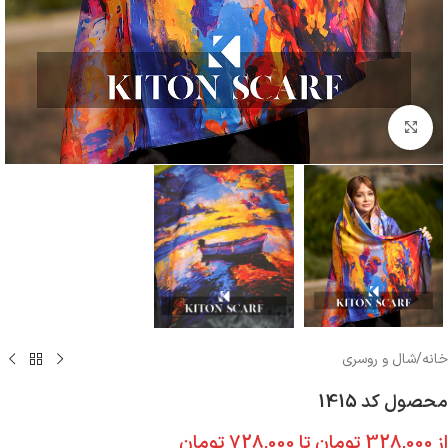
بزرگنمایی تصویر
خانه
/
شال و روسری
محصول کد 1415
از
328,000
تومان
تا
728,000
تومان