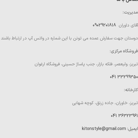
مدیریت:
آقای داوران
09029201818
دوستان جهت سفارش عمده می تونن با این شماره در واتس آپ در ارتباط باشند
فروشگاه مرکزی:
تبریز، ولیعصر، فلکه بازار، جنب پاساژ حسینی، فروشگاه ارغوان
33299350 041
کارخانه:
تبریز، خاوران، جاده زرنق، کوچه شهابی
36323961 041
ایمیل:
kitonstyle@gmail.com