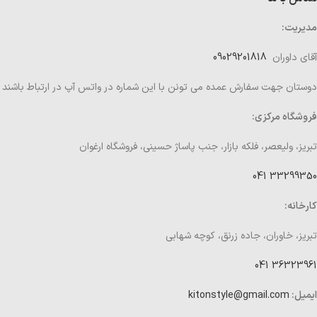
مدیریت:
آقای داوران
09029201818
دوستان جهت سفارش عمده می تونن با این شماره در واتس آپ در ارتباط باشند
فروشگاه مرکزی:
تبریز، ولیعصر، فلکه بازار، جنب پاساژ حسینی، فروشگاه ارغوان
33299350 041
کارخانه:
تبریز، خاوران، جاده زرنق، کوچه شهابی
36323961 041
ایمیل:
kitonstyle@gmail.com