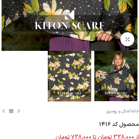
بزرگنمایی تصویر
خانه
/
شال و روسری
محصول کد 1416
از
328,000
تومان
تا
728,000
تومان