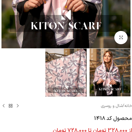
بزرگنمایی تصویر
خانه
/
شال و روسری
محصول کد 1418
از
328,000
تومان
تا
728,000
تومان