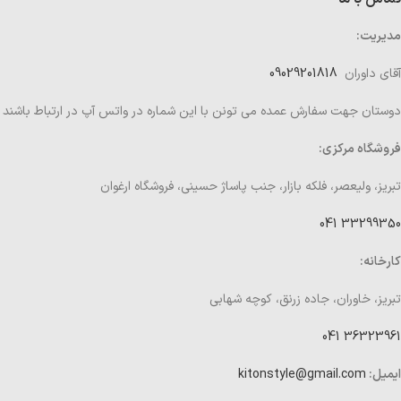
مدیریت:
آقای داوران
09029201818
دوستان جهت سفارش عمده می تونن با این شماره در واتس آپ در ارتباط باشند
فروشگاه مرکزی:
تبریز، ولیعصر، فلکه بازار، جنب پاساژ حسینی، فروشگاه ارغوان
33299350 041
کارخانه:
تبریز، خاوران، جاده زرنق، کوچه شهابی
36323961 041
ایمیل:
kitonstyle@gmail.com