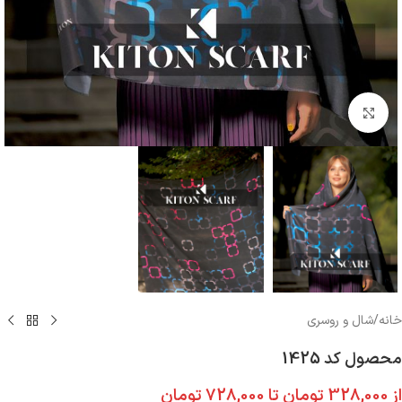
بزرگنمایی تصویر
خانه
/
شال و روسری
محصول کد 1425
از
328,000
تومان
تا
728,000
تومان