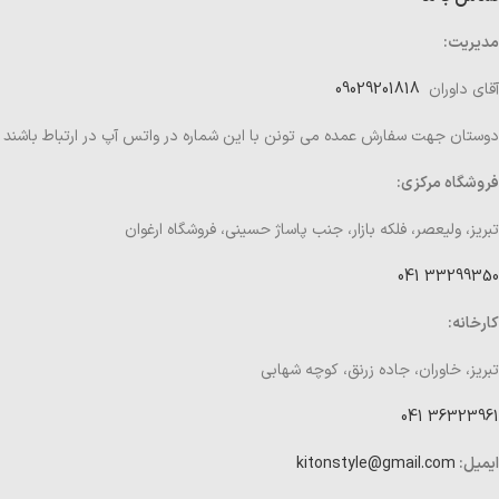
مدیریت:
آقای داوران
09029201818
دوستان جهت سفارش عمده می تونن با این شماره در واتس آپ در ارتباط باشند
فروشگاه مرکزی:
تبریز، ولیعصر، فلکه بازار، جنب پاساژ حسینی، فروشگاه ارغوان
33299350 041
کارخانه:
تبریز، خاوران، جاده زرنق، کوچه شهابی
36323961 041
ایمیل:
kitonstyle@gmail.com