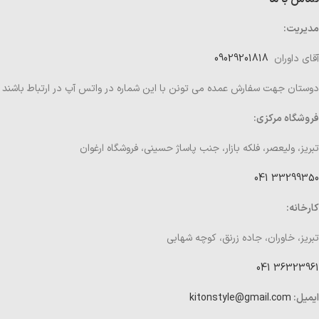
مدیریت:
آقای داوران
09029201818
دوستان جهت سفارش عمده می تونن با این شماره در واتس آپ در ارتباط باشند
فروشگاه مرکزی:
تبریز، ولیعصر، فلکه بازار، جنب پاساژ حسینی، فروشگاه ارغوان
33299350 041
کارخانه:
تبریز، خاوران، جاده زرنق، کوچه شهابی
36323961 041
ایمیل:
kitonstyle@gmail.com