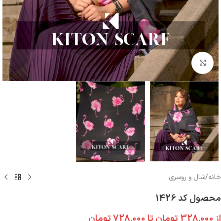
بزرگنمایی تصویر
خانه
/
شال و روسری
محصول کد 1426
از
328,000
تومان
تا
728,000
تومان